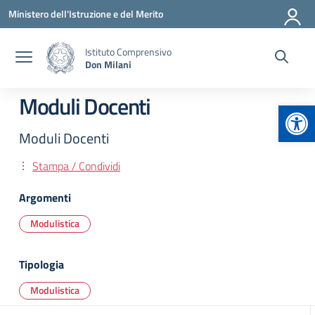
Vai ai contenuti
Vai al menu di navigazione
Vai al footer
Ministero dell'Istruzione e del Merito
Istituto Comprensivo
Don Milani
Moduli Docenti
Apr
Moduli Docenti
Stampa / Condividi
Argomenti
Modulistica
Tipologia
Modulistica