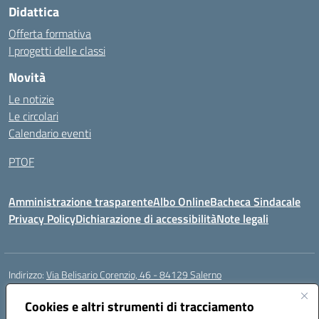
Didattica
Offerta formativa
I progetti delle classi
Novità
Le notizie
Le circolari
Calendario eventi
PTOF
Amministrazione trasparente
Albo Online
Bacheca Sindacale
Privacy Policy
Dichiarazione di accessibilità
Note legali
Indirizzo:
Via Belisario Corenzio, 46 - 84129 Salerno
Centralino:
089753850
Email:
saic8cf006@istruzione.it
Posta elettronica certificata (PEC):
Cookies e altri strumenti di tracciamento
saic8cf006@pec.istruzione.it