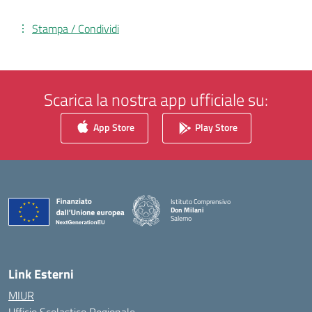
Stampa / Condividi
Scarica la nostra app ufficiale su:
App Store
Play Store
Istituto Comprensivo
Don Milani
Salerno
— Visita la pagina iniziale della scuola
Link Esterni
MIUR
Ufficio Scolastico Regionale