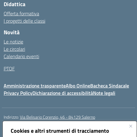
Didattica
Offerta formativa
I progetti delle classi
Novità
Le notizie
Le circolari
Calendario eventi
PTOF
Amministrazione trasparente
Albo Online
Bacheca Sindacale
Privacy Policy
Dichiarazione di accessibilità
Note legali
Indirizzo:
Via Belisario Corenzio, 46 - 84129 Salerno
Centralino:
089753850
Email:
saic8cf006@istruzione.it
Posta elettronica certificata (PEC):
saic8cf006@pec.istruzione.it
Cookies e altri strumenti di tracciamento