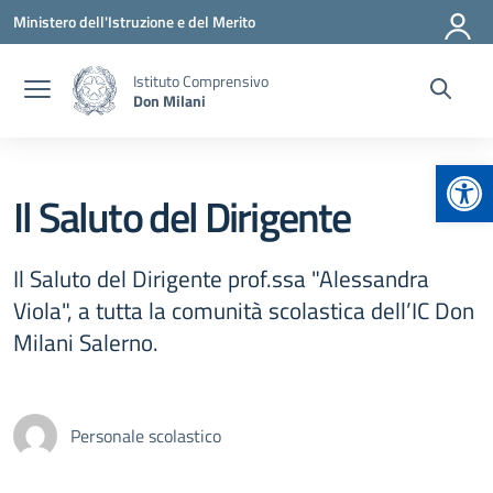
Vai ai contenuti
Vai al menu di navigazione
Vai al footer
Ministero dell'Istruzione e del Merito
Istituto Comprensivo
Don Milani
Apr
Il Saluto del Dirigente
Il Saluto del Dirigente prof.ssa "Alessandra
Viola", a tutta la comunità scolastica dell’IC Don
Milani Salerno.
Personale scolastico