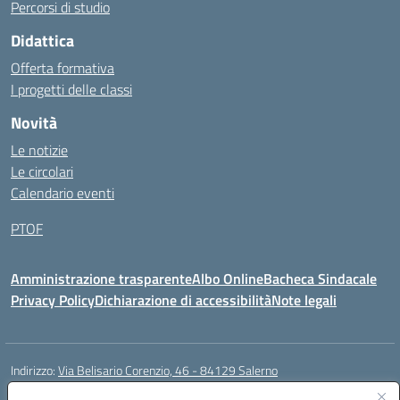
Percorsi di studio
Didattica
Offerta formativa
I progetti delle classi
Novità
Le notizie
Le circolari
Calendario eventi
PTOF
Amministrazione trasparente
Albo Online
Bacheca Sindacale
Privacy Policy
Dichiarazione di accessibilità
Note legali
Indirizzo:
Via Belisario Corenzio, 46 - 84129 Salerno
Centralino:
089753850
Email:
saic8cf006@istruzione.it