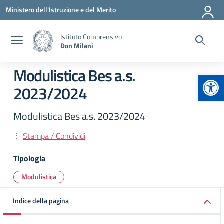
Vai ai contenuti
Vai al menu di navigazione
Vai al footer
Ministero dell'Istruzione e del Merito
Istituto Comprensivo
Don Milani
Modulistica Bes a.s.
Apr
2023/2024
Modulistica Bes a.s. 2023/2024
Stampa / Condividi
Tipologia
Modulistica
Indice della pagina