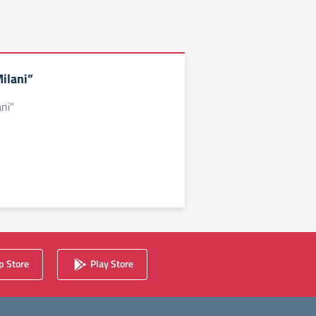
ilani”
ni"
 Store
Play Store