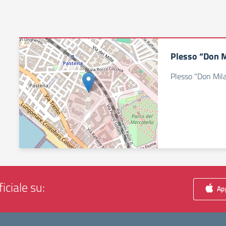
Plesso “Don M
Plesso "Don Mila
iciale su:
App