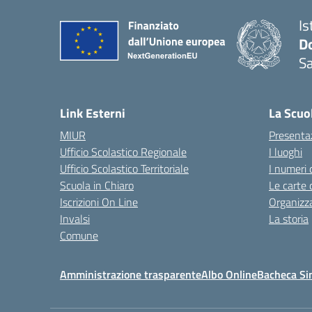
Is
D
S
— 
Link Esterni
La Scuo
MIUR
Presenta
Ufficio Scolastico Regionale
I luoghi
Ufficio Scolastico Territoriale
I numeri 
Scuola in Chiaro
Le carte 
Iscrizioni On Line
Organizz
Invalsi
La storia
Comune
Amministrazione trasparente
Albo Online
Bacheca Si