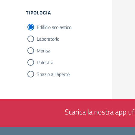
Filtri
TIPOLOGIA
Edificio scolastico
Laboratorio
Mensa
Palestra
Spazio all'aperto
Scarica la nostra app uff