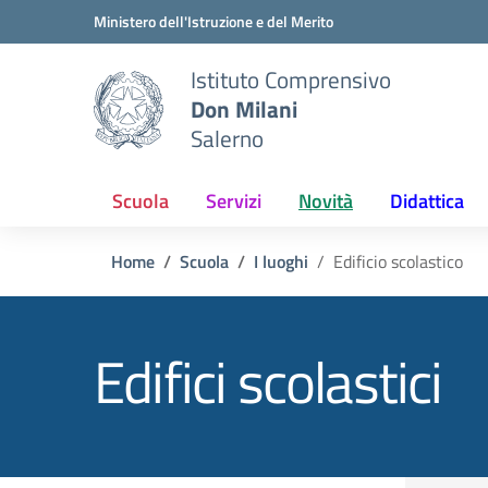
Vai ai contenuti
Vai al menu di navigazione
Vai al footer
Ministero dell'Istruzione e del Merito
Istituto Comprensivo
Don Milani
Salerno
Scuola
Servizi
Novità
Didattica
Home
Scuola
I luoghi
Edificio scolastico
Edifici scolastici