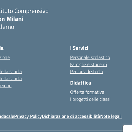
tituto Comprensivo
on Milani
alerno
Visita la pagina iniziale della scuola
la
I Servizi
zione
Personale scolastico
Famiglie e studenti
della scuola
Percorsi di studio
della scuola
Didattica
azione
Offerta formativa
I progetti delle classi
ndacale
Privacy Policy
Dichiarazione di accessibilità
Note legali