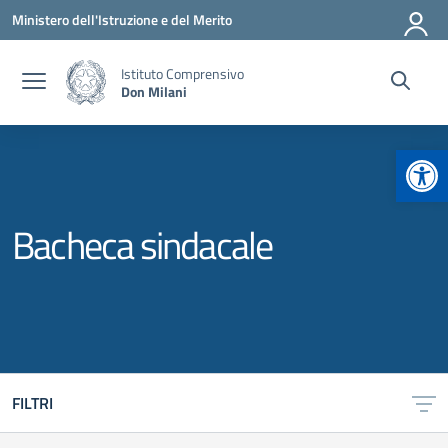
Vai ai contenuti
Vai al menu di navigazione
Vai al footer
Ministero dell'Istruzione e del Merito
Istituto Comprensivo
Don Milani
Apr
Bacheca sindacale
FILTRI