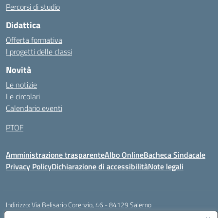
Percorsi di studio
Didattica
Offerta formativa
I progetti delle classi
Novità
Le notizie
Le circolari
Calendario eventi
PTOF
Amministrazione trasparente
Albo Online
Bacheca Sindacale
Privacy Policy
Dichiarazione di accessibilità
Note legali
Indirizzo:
Via Belisario Corenzio, 46 - 84129 Salerno
Centralino:
089753850
Email:
saic8cf006@istruzione.it