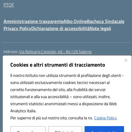
PTOF
Amministrazione trasparente
Albo Online
Bacheca Sindacale
Privacy Policy
Dichiarazione di accessibilità
Note legali
Indirizzo:
Via Belisario Corenzio, 46 - 84129 Salerno
Centralino:
089753850
Email:
saic8cf006@istruzione.it
Posta elettronica certificata (PEC):
saic8cf006@pec.istruzione.it
Cookies e altri strumenti di tracciamento
Codice fiscale: 95182810655
Il nostro Istituto non utilizza strumenti di profilazione degli utenti -
Codice meccanografico:
SAIC8CF006
sono utilizzati esclusivamente cookies tecnici necessari al
Codice Indice delle Pubbliche Amministrazioni (IPA): icdmssa
corretto funzionamento del sito, alla fruibilità dei servizi
Codice unico di fatturazione (CUF): E3N1D9
istituzionali e alla sua accessibilità – sono utilizzati, inoltre,
strumenti statistici anonimizzati messi a disposizione da Web
Analytics Italia.
Hosting & Powered by 3D Solution S.r.l.
Per saperne di più sul nostro sito, consulta la ns.
Cookie Policy.
Concept & Design by Designers Italia