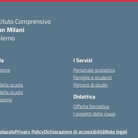
tituto Comprensivo
on Milani
alerno
Visita la pagina iniziale della scuola
la
I Servizi
zione
Personale scolastico
Famiglie e studenti
della scuola
Percorsi di studio
della scuola
Didattica
azione
Offerta formativa
I progetti delle classi
ndacale
Privacy Policy
Dichiarazione di accessibilità
Note legali