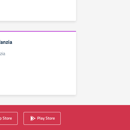
fanzia
zia
 Store
Play Store