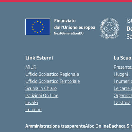
Is
D
S
— 
Link Esterni
La Scuo
MIUR
Presenta
Ufficio Scolastico Regionale
I luoghi
Ufficio Scolastico Territoriale
I numeri 
Scuola in Chiaro
Le carte 
Iscrizioni On Line
Organizz
Invalsi
La storia
Comune
Amministrazione trasparente
Albo Online
Bacheca Si