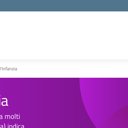
l'Infanzia
ia
ta molti
) indica