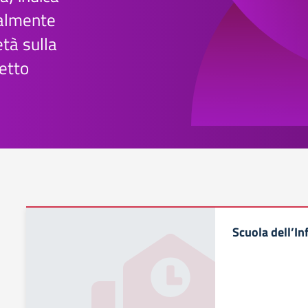
ralmente
età sulla
etto
Scuola dell’In