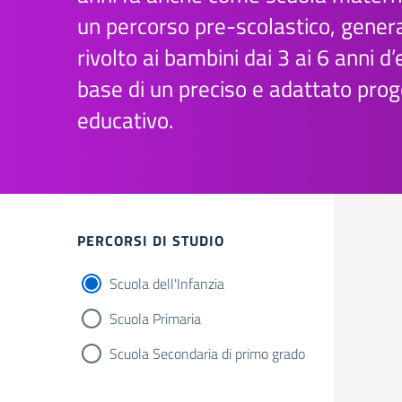
un percorso pre-scolastico, gene
rivolto ai bambini dai 3 ai 6 anni d’
base di un preciso e adattato prog
educativo.
Filtri
PERCORSI DI STUDIO
Scuola dell'Infanzia
Scuola Primaria
Scuola Secondaria di primo grado