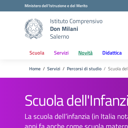
Vai ai contenuti
Vai al menu di navigazione
Vai al footer
Ministero dell'Istruzione e del Merito
Istituto Comprensivo
Don Milani
Salerno
Scuola
Servizi
Novità
Didattica
Home
Servizi
Percorsi di studio
Scuola del
Scuola dell'Infanz
La scuola dell’infanzia (in Italia no
anni fa anche come scuola materna