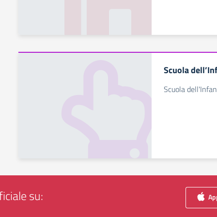
Scuola dell’In
Scuola dell'Infan
iciale su:
App