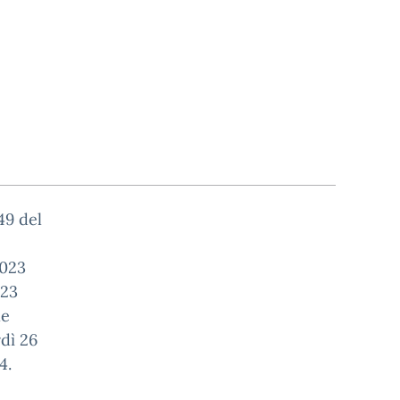
49 del
2023
023
le
rdì 26
4.