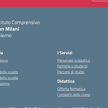
tituto Comprensivo
on Milani
alerno
Visita la pagina iniziale della scuola
la
I Servizi
zione
Personale scolastico
Famiglie e studenti
della scuola
Percorsi di studio
della scuola
Didattica
azione
Offerta formativa
I progetti delle classi