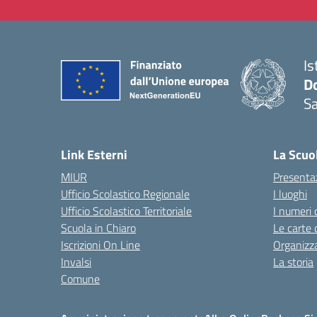
Is
D
S
— 
Link Esterni
La Scuo
MIUR
Presenta
Ufficio Scolastico Regionale
I luoghi
Ufficio Scolastico Territoriale
I numeri 
Scuola in Chiaro
Le carte 
Iscrizioni On Line
Organizz
Invalsi
La storia
Comune