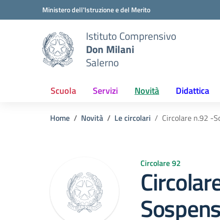
Vai ai contenuti
Vai al menu di navigazione
Vai al footer
Ministero dell'Istruzione e del Merito
Istituto Comprensivo
Don Milani
Salerno
Scuola
Servizi
Novità
Didattica
Home
Novità
Le circolari
Circolare n.92 -S
Circolare 92
Circolar
Sospensi