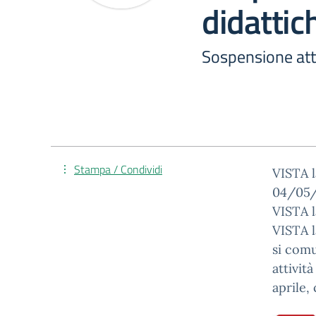
didattic
Sospensione atti
Stampa / Condividi
VISTA l
04/05
VISTA l
VISTA l
si comu
attivit
aprile,