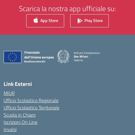
Scarica la nostra app ufficiale su:
App Store
Play Store
Istituto Comprensivo
Don Milani
Salerno
— Visita la pagina iniziale della scuola
Link Esterni
MIUR
Ufficio Scolastico Regionale
Ufficio Scolastico Territoriale
Scuola in Chiaro
Iscrizioni On Line
Invalsi