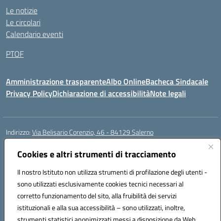
Le notizie
Le circolari
Calendario eventi
PTOF
Amministrazione trasparente
Albo Online
Bacheca Sindacale
Privacy Policy
Dichiarazione di accessibilità
Note legali
Indirizzo:
Via Belisario Corenzio, 46 - 84129 Salerno
Centralino:
089753850
Email:
saic8cf006@istruzione.it
Posta elettronica certificata (PEC):
Cookies e altri strumenti di tracciamento
saic8cf006@pec.istruzione.it
Codice fiscale: 95182810655
Il nostro Istituto non utilizza strumenti di profilazione degli utenti -
Codice meccanografico:
SAIC8CF006
sono utilizzati esclusivamente cookies tecnici necessari al
Codice Indice delle Pubbliche Amministrazioni (IPA): icdmssa
corretto funzionamento del sito, alla fruibilità dei servizi
Codice unico di fatturazione (CUF): E3N1D9
istituzionali e alla sua accessibilità – sono utilizzati, inoltre,
strumenti statistici anonimizzati messi a disposizione da Web