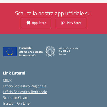
Scarica la nostra app ufficiale su:
App Store
Play Store
Istituto Comprensivo
Don Milani
Salerno
— Visita la pagina iniziale della scuola
Link Esterni
MIUR
Ufficio Scolastico Regionale
Ufficio Scolastico Territoriale
Scuola in Chiaro
Iscrizioni On Line