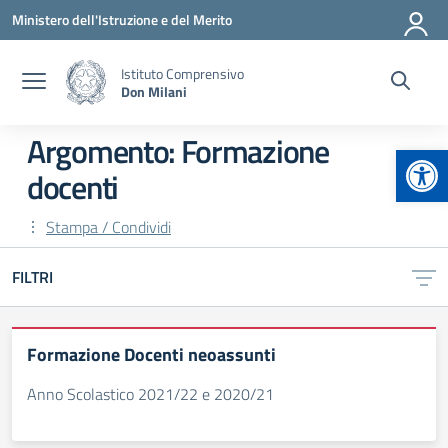
Vai ai contenuti
Vai al menu di navigazione
Vai al footer
Ministero dell'Istruzione e del Merito
Istituto Comprensivo
Don Milani
Argomento: Formazione
Apr
docenti
Stampa / Condividi
FILTRI
Formazione Docenti neoassunti
Anno Scolastico 2021/22 e 2020/21