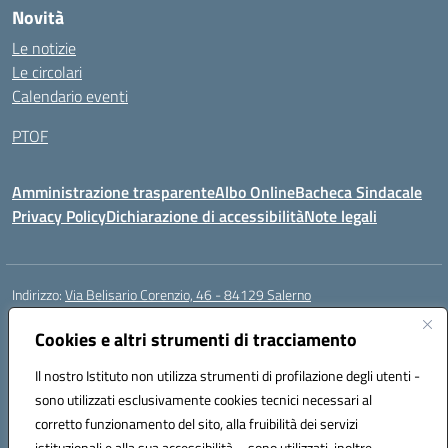
Novità
Le notizie
Le circolari
Calendario eventi
PTOF
Amministrazione trasparente
Albo Online
Bacheca Sindacale
Privacy Policy
Dichiarazione di accessibilità
Note legali
Indirizzo:
Via Belisario Corenzio, 46 - 84129 Salerno
Centralino:
089753850
Email:
saic8cf006@istruzione.it
Posta elettronica certificata (PEC):
Cookies e altri strumenti di tracciamento
saic8cf006@pec.istruzione.it
Codice fiscale: 95182810655
Il nostro Istituto non utilizza strumenti di profilazione degli utenti -
Codice meccanografico:
SAIC8CF006
sono utilizzati esclusivamente cookies tecnici necessari al
Codice Indice delle Pubbliche Amministrazioni (IPA): icdmssa
corretto funzionamento del sito, alla fruibilità dei servizi
Codice unico di fatturazione (CUF): E3N1D9
istituzionali e alla sua accessibilità – sono utilizzati, inoltre,